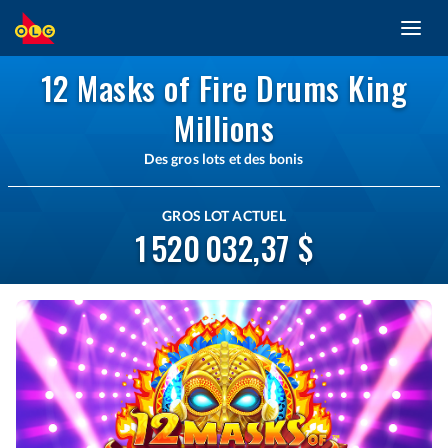
Toggl
ALLER
navig
AU
CONTENU
12 Masks of Fire Drums King
PRINCIPAL
Millions
Des gros lots et des bonis
GROS LOT ACTUEL
1 520 032,37 $