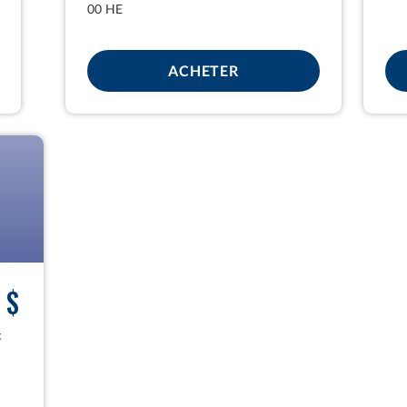
00 HE
K 2
POUR PICK 3
ACHETER
 $
c