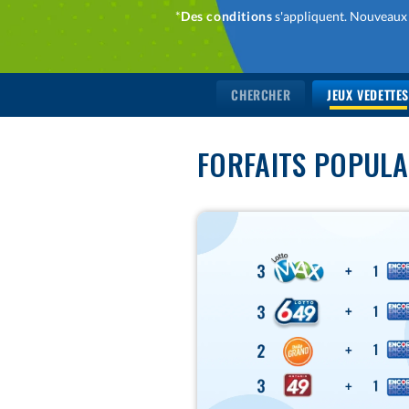
*
Des conditions
s'appliquent. Nouveaux 
CHERCHER
JEUX VEDETTE
FORFAITS POPULA
40
$