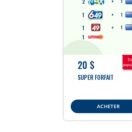
$
Tr
20 $
popul
SUPER FORFAIT
ACHETER