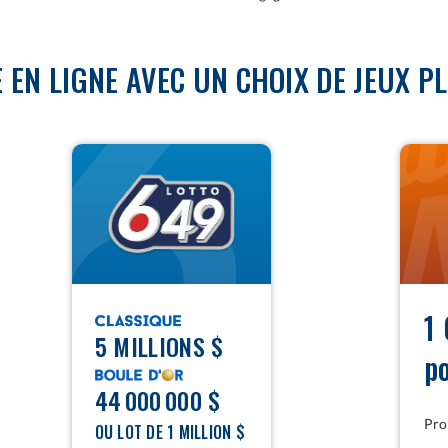
E EN LIGNE AVEC UN CHOIX DE JEUX PL
LOTTO
DAILY
6/49
GRAN
1
5 MILLIONS $
p
44 000 000 $
Pro
OU LOT DE 1 MILLION $