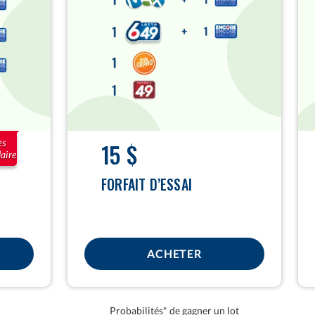
$
$
ès
15 $
aire
FORFAIT D’ESSAI
ACHETER
Probabilités* de gagner un lot