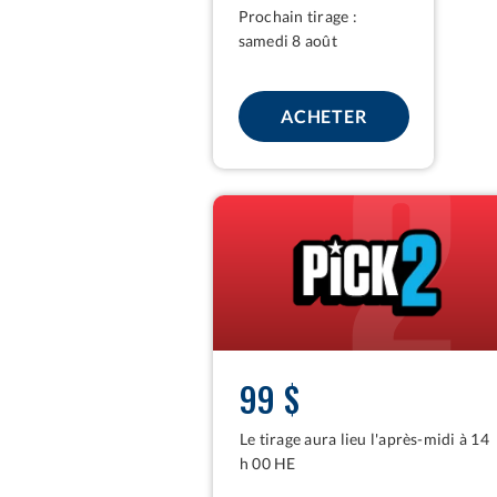
Prochain tirage :
samedi 8 août
POUR LOTTAR
ACHETER
PICK
2
99 $
Le tirage aura lieu l'après-midi à 14
h 00 HE