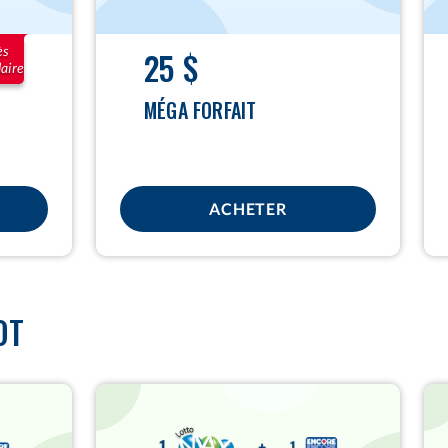
ès
25 $
aire
MÉGA FORFAIT
ACHETER
OT
15
12