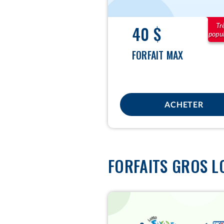
Tr
40 $
popul
FORFAIT MAX
ACHETER
FORFAITS GROS L
20