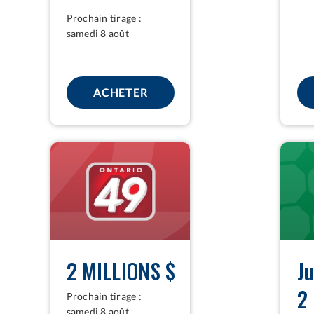
Prochain tirage :
samedi 8 août
O MAX
POUR LOTTO 6/49
ACHETER
ONTARIO
DAILY
49
KENO
2 MILLIONS $
J
2
Prochain tirage :
samedi 8 août