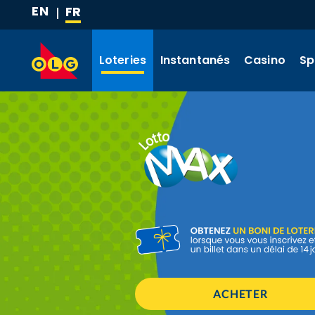
EN
FR
ALLER
(LANGUE
AU
ACTUELLE)
CONTENU
Loteries
Instantanés
Casino
Sp
PRINCIPAL
ACHETER