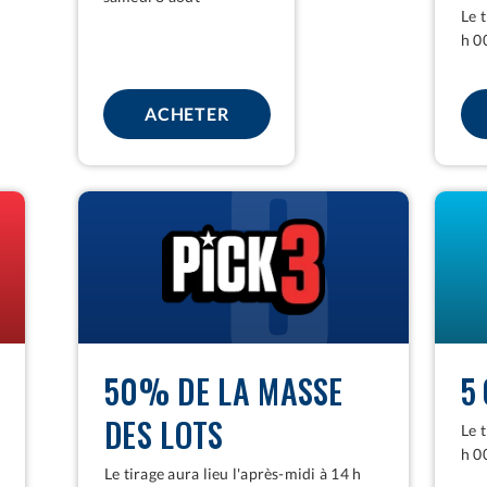
Le 
h 0
IO
POUR ONTARIO 49
ACHETER
PICK
PICK
3
4
50% DE LA MASSE
5
DES LOTS
Le 
h 0
Le tirage aura lieu l'après-midi à 14 h