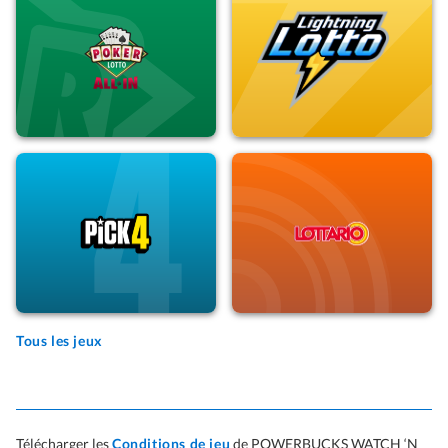
Tous les jeux
Télécharger les
Conditions de jeu
de POWERBUCKS WATCH ‘N