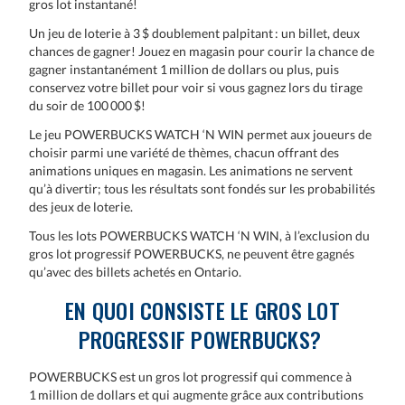
gros lot instantané!
Un jeu de loterie à 3 $ doublement palpitant : un billet, deux
chances de gagner! Jouez en magasin pour courir la chance de
gagner instantanément 1 million de dollars ou plus, puis
conservez votre billet pour voir si vous gagnez lors du tirage
du soir de 100 000 $!
Le jeu POWERBUCKS WATCH ‘N WIN permet aux joueurs de
choisir parmi une variété de thèmes, chacun offrant des
animations uniques en magasin. Les animations ne servent
qu’à divertir; tous les résultats sont fondés sur les probabilités
des jeux de loterie.
Tous les lots POWERBUCKS WATCH ‘N WIN, à l’exclusion du
gros lot progressif POWERBUCKS, ne peuvent être gagnés
qu’avec des billets achetés en Ontario.
EN QUOI CONSISTE LE GROS LOT
PROGRESSIF POWERBUCKS?
POWERBUCKS est un gros lot progressif qui commence à
1 million de dollars et qui augmente grâce aux contributions