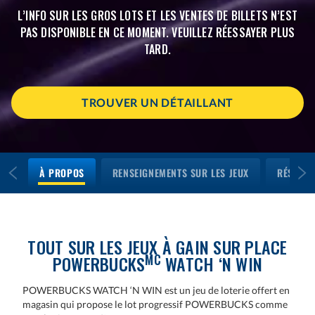
L’INFO SUR LES GROS LOTS ET LES VENTES DE BILLETS N’EST
PAS DISPONIBLE EN CE MOMENT. VEUILLEZ RÉESSAYER PLUS
TARD.
TROUVER UN DÉTAILLANT
À PROPOS
RENSEIGNEMENTS SUR LES JEUX
RÉSULTA
TOUT SUR LES JEUX À GAIN SUR PLACE
MC
POWERBUCKS
WATCH ‘N WIN
POWERBUCKS WATCH ‘N WIN est un jeu de loterie offert en
magasin qui propose le lot progressif POWERBUCKS comme