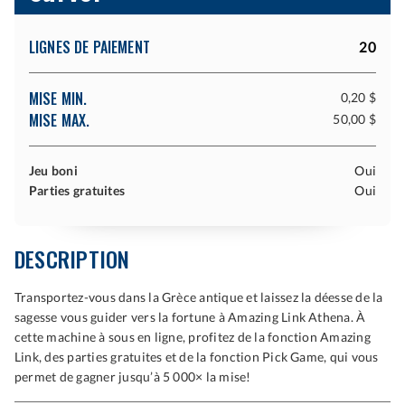
LIGNES DE PAIEMENT
20
MISE MIN.
0,20 $
MISE MAX.
50,00 $
Jeu boni
Oui
Parties gratuites
Oui
DESCRIPTION
Transportez-vous dans la Grèce antique et laissez la déesse de la
sagesse vous guider vers la fortune à Amazing Link Athena. À
cette machine à sous en ligne, profitez de la fonction Amazing
Link, des parties gratuites et de la fonction Pick Game, qui vous
permet de gagner jusqu’à 5 000× la mise!