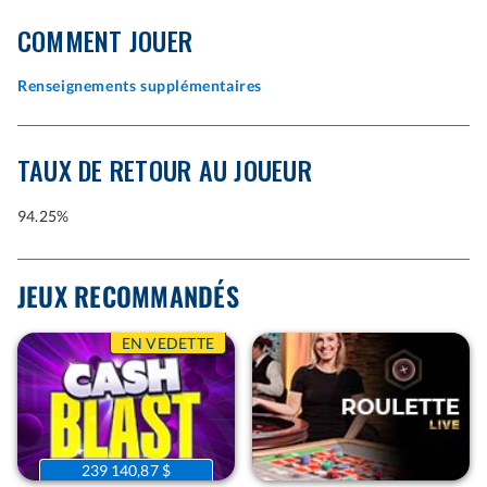
COMMENT JOUER
Renseignements supplémentaires
TAUX DE RETOUR AU JOUEUR
94.25%
JEUX RECOMMANDÉS
EN VEDETTE
casino-
En vedette, Cash Blast, Gros Lot 239 140,87 $
game-
grid-
239 140,87 $
item-