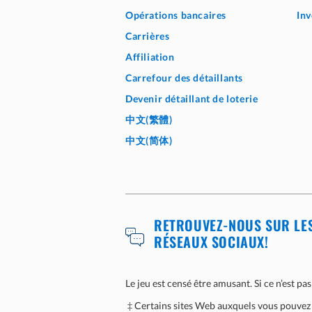
Opérations bancaires
Inv
Carrières
Affiliation
Carrefour des détaillants
Devenir détaillant de loterie
中文(繁體)
中文(简体)
RETROUVEZ-NOUS SUR LE
RÉSEAUX SOCIAUX!
Le jeu est censé être amusant. Si ce n’est 
‡ Certains sites Web auxquels vous pouvez a