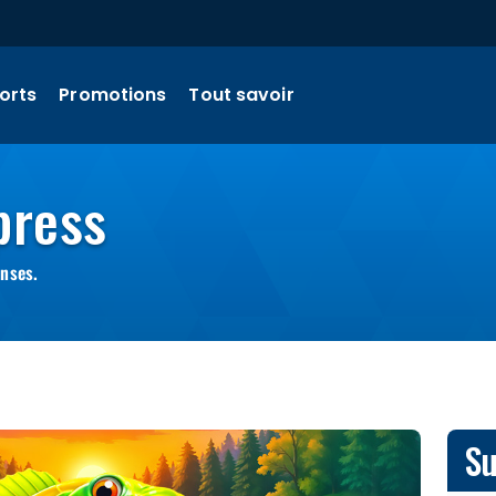
orts
Promotions
Tout savoir
press
enses.
Su