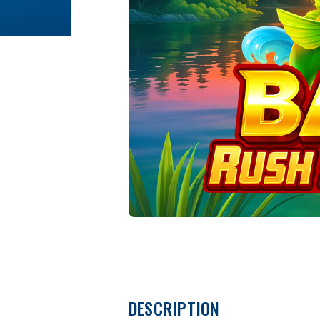
DESCRIPTION