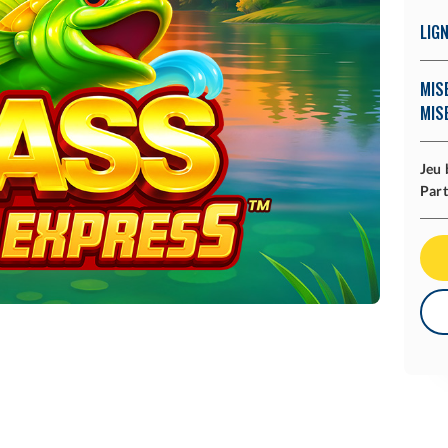
LIG
MIS
MIS
Jeu 
Part