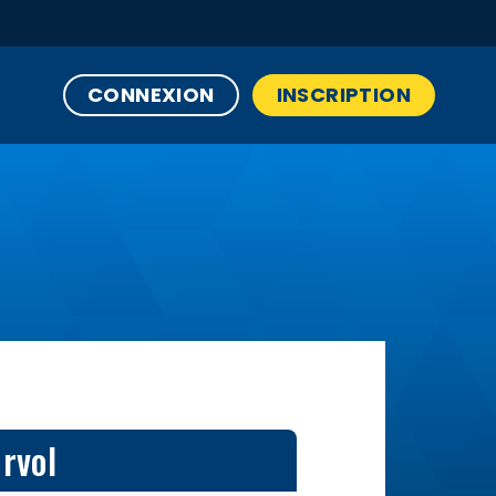
CONNEXION
INSCRIPTION
rvol