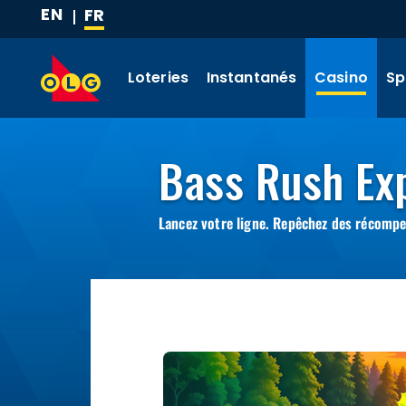
EN
FR
ALLER
(LANGUE
AU
ACTUELLE)
CONTENU
Loteries
Instantanés
Casino
Sp
PRINCIPAL
Bass Rush Ex
Lancez votre ligne. Repêchez des récomp