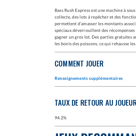
Bass Rush Express est une machine à sous s
collecte, des lots à repêcher et des fonc
permettent d’amasser les montants associé
spéciaux déverrouillent des récompenses 
gagner un gros lot. Des parties gratuites 
les bonis des poissons, ce qui rehausse le
COMMENT JOUER
Renseignements supplémentaires
TAUX DE RETOUR AU JOUEU
94.2%