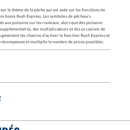
ur le thème de la pêche qui est axée sur les fonctions de
tions bonis Rush Express. Les symboles de pêcheurs
s aux poissons sur les rouleaux, alors que des poissons
supplémentaires, des multiplicateurs et des occasions de
augmentent les chances d’activer la fonction Rush Express et
s récompenses et multiplie le nombre de prises possibles.
R