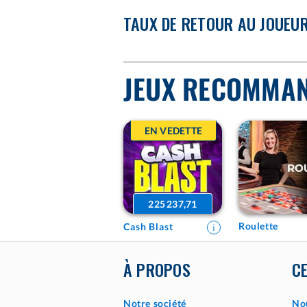
TAUX DE RETOUR AU JOUEU
JEUX RECOMMA
EN VEDETTE
225 237,71
$
Roulette
Cash Blast
À PROPOS
C
Notre société
No