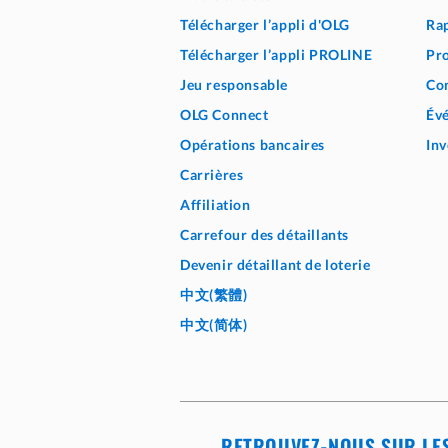
Télécharger l’appli d'OLG
Rap
Télécharger l’appli PROLINE
Pro
Jeu responsable
Co
OLG Connect
Év
Opérations bancaires
Inv
Carrières
Affiliation
Carrefour des détaillants
Devenir détaillant de loterie
中文(繁體)
中文(简体)
RETROUVEZ-NOUS SUR LE