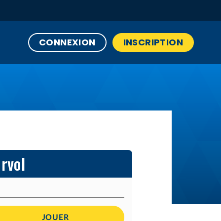
CONNEXION
INSCRIPTION
rvol
JOUER