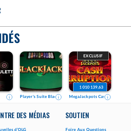
R
NDÉS
EXCLUSIF
1 010 139,63
$
Player's Suite Blackjack
MegaJackpots Cash Eruption
ENTRE DES MÉDIAS
SOUTIEN
uvelles d’OLG
Foire Aux Questions