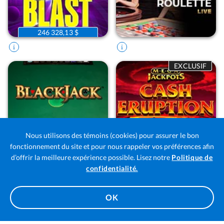
casino-
En vedette, Cash Blast, Gros Lot 246 328,13 $
game-
grid-
246 328,13 $
item-
undefined,
Roulette
EXCLUSIF
casino-
Exclusif,
game-
MegaJackpots
grid-
Cash
1 032 556,00 $
item-
Eruption,
Nous utilisons des témoins (cookies) pour assurer le bon
undefined,
Gros
fonctionnement du site et pour nous rappeler vos préférences afin
Player's
Lot
d’offrir la meilleure expérience possible. Lisez notre
Politique de
Suite
1 032 556,00
© 2026 Société des loteries et des jeux de l’Ontario
Ouvre
confidentialité.
Blackjack
$
la
1:42 p.m.
page
OK
MODE DÉMO
dans
JOUER
un
nouvel