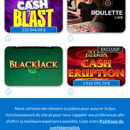
casino-
En vedette, Cash Blast, Gros Lot 232 044,88 $
game-
grid-
232 044,88 $
item-
undefined,
Roulette
EXCLUSIF
casino-
Exclusif,
game-
MegaJackpots
grid-
Cash
1 016 591,74 $
item-
Eruption,
undefined,
Gros
Player's
Lot
Suite
1 016 591,74
© 2026 Société des loteries et des jeux de l’Ontario
Nous utilisons des témoins (cookies) pour assurer le bon
Blackjack
$
fonctionnement du site et pour nous rappeler vos préférences afin
6:51 p.m.
d’offrir la meilleure expérience possible. Lisez notre
Politique de
Ouvre
confidentialité.