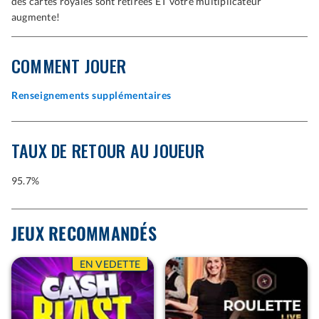
des cartes royales sont retirées ET votre multiplicateur
augmente!
COMMENT JOUER
Renseignements supplémentaires
TAUX DE RETOUR AU JOUEUR
95.7%
JEUX RECOMMANDÉS
EN VEDETTE
casino-
En vedette, Cash Blast, Gros Lot 286 067,13 $