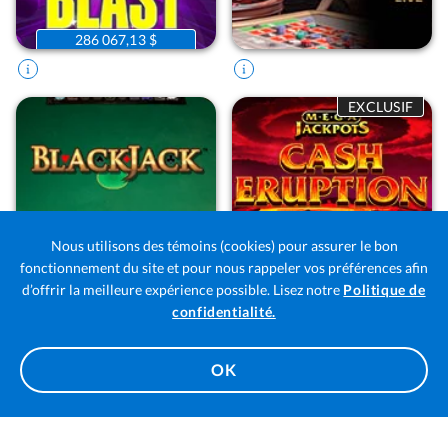
game-
grid-
286 067,13 $
item-
undefined,
Roulette
EXCLUSIF
casino-
Exclusif,
game-
MegaJackpots
grid-
Cash
1 066 645,07 $
item-
Eruption,
Nous utilisons des témoins (cookies) pour assurer le bon
undefined,
Gros
fonctionnement du site et pour nous rappeler vos préférences afin
Player's
Lot
d’offrir la meilleure expérience possible. Lisez notre
Politique de
Suite
1 066 645,07
© 2026 Société des loteries et des jeux de l’Ontario
Ouvre
confidentialité.
Blackjack
$
la
9:57 a.m.
page
OK
MODE DÉMO
dans
JOUER
un
nouvel
onglet