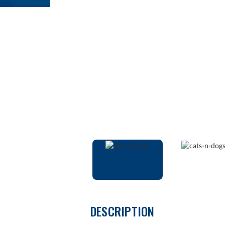
Précédent
cats-
cats-
n-
n-
dogs
dogs
DESCRIPTION