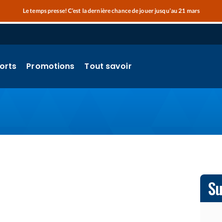
Le
temps
presse!
C’est
la
dernière
chance
orts
Promotions
Tout savoir
de
jouer
jusqu’au
21
mars
Su