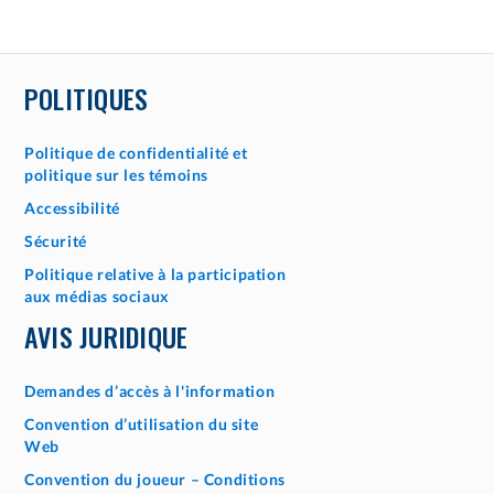
POLITIQUES
Politique de confidentialité et
politique sur les témoins
Accessibilité
Sécurité
Politique relative à la participation
aux médias sociaux
AVIS JURIDIQUE
Demandes d’accès à l'information
Convention d’utilisation du site
Web
Convention du joueur – Conditions