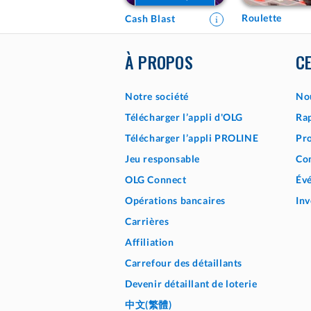
$
Roulette
Cash Blast
À PROPOS
C
Notre société
No
Télécharger l’appli d'OLG
Rap
Télécharger l’appli PROLINE
Pro
Jeu responsable
Co
OLG Connect
Év
Opérations bancaires
Inv
Carrières
Affiliation
Carrefour des détaillants
Devenir détaillant de loterie
中文(繁體)