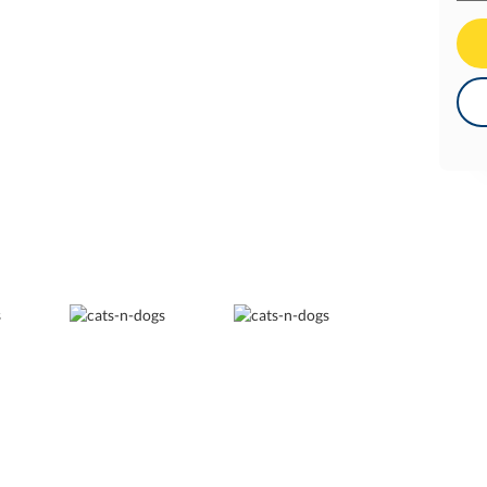
Suivant
cats-
cats-
n-
n-
dogs
dogs