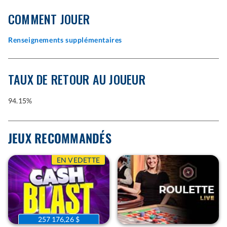
COMMENT JOUER
Renseignements supplémentaires
TAUX DE RETOUR AU JOUEUR
94.15%
JEUX RECOMMANDÉS
EN VEDETTE
casino-
En vedette, Cash Blast, Gros Lot 257 176,26 $
game-
grid-
257 176,26 $
item-