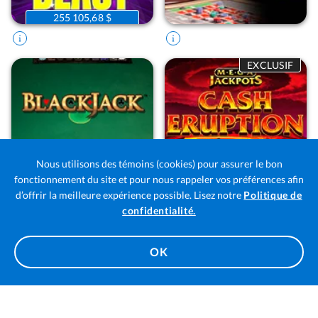
grid-
255 105,68 $
item-
undefined,
Roulette
EXCLUSIF
casino-
Exclusif,
game-
MegaJackpots
grid-
Cash
1 042 742,36 $
item-
Eruption,
Nous utilisons des témoins (cookies) pour assurer le bon
undefined,
Gros
fonctionnement du site et pour nous rappeler vos préférences afin
Player's
Lot
d’offrir la meilleure expérience possible. Lisez notre
Politique de
Suite
1 042 742,36
© 2026 Société des loteries et des jeux de l’Ontario
Ouvre
confidentialité.
Blackjack
$
la
11:55 p.m.
page
OK
MODE DÉMO
dans
JOUER
un
nouvel
onglet