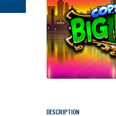
DESCRIPTION