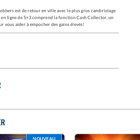
 Robbers est de retour en ville avec le plus gros cambriolage
s en ligne de 5×3 comprend la fonction Cash Collector, un
ur vous aider à empocher des gains élevés!
R
ER
NOUVEAU