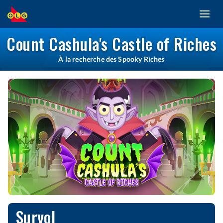
Toggl
ALLER
navig
AU
Count Cashula's Castle of Riches
CONTENU
PRINCIPAL
À la recherche des Spooky Riches
Survol