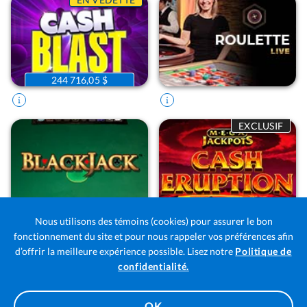
casino-
En vedette, Cash Blast, Gros Lot 244 716,05 $
game-
grid-
244 716,05 $
item-
undefined,
Roulette
EXCLUSIF
casino-
Exclusif,
game-
MegaJackpots
grid-
Cash
1 030 465,18 $
item-
Eruption,
Nous utilisons des témoins (cookies) pour assurer le bon
undefined,
Gros
fonctionnement du site et pour nous rappeler vos préférences afin
Player's
Lot
d’offrir la meilleure expérience possible. Lisez notre
Politique de
Suite
1 030 465,18
© 2026 Société des loteries et des jeux de l’Ontario
Ouvre
confidentialité.
Blackjack
$
la
11:11 a.m.
page
OK