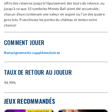
offre des relances jusqu’à l’épuisement des tours de relance, ou
jusqu’à ce que 15 symboles Money Ball aient été accumulés,
chacun d’eux contenant une valeur en argent ou l’un des quatre
gros lots. Franchissez les portes du château et tentez votre
chance!
COMMENT JOUER
Renseignements supplémentaires
TAUX DE RETOUR AU JOUEUR
94.99%
JEUX RECOMMANDÉS
EN VEDETTE