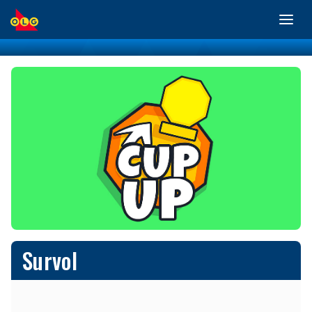
Toggl
ALLER
navig
AU
CONTENU
PRINCIPAL
Survol