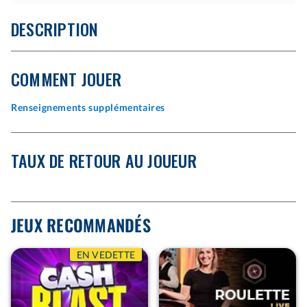
DESCRIPTION
COMMENT JOUER
Renseignements supplémentaires
TAUX DE RETOUR AU JOUEUR
JEUX RECOMMANDÉS
EN VEDETTE
casino-
En vedette, Cash Blast, Gros Lot 274 139,90 $