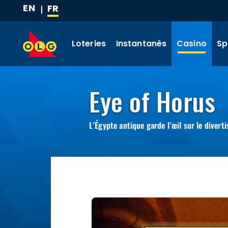
EN
FR
ALLER
(LANGUE
AU
ACTUELLE)
CONTENU
Loteries
Instantanés
Casino
Sp
PRINCIPAL
Eye of Horus
L’Égypte antique garde l’œil sur le divert