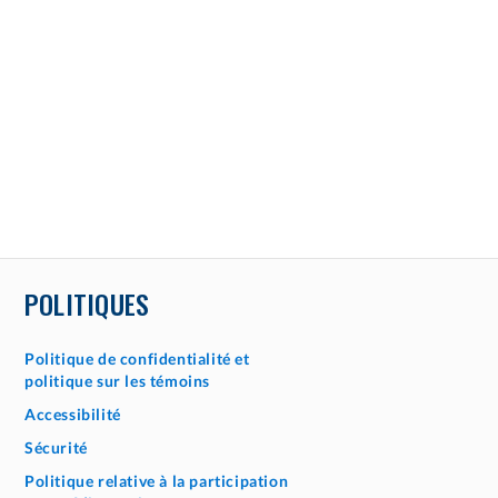
POLITIQUES
Politique de confidentialité et
politique sur les témoins
Accessibilité
Sécurité
Politique relative à la participation