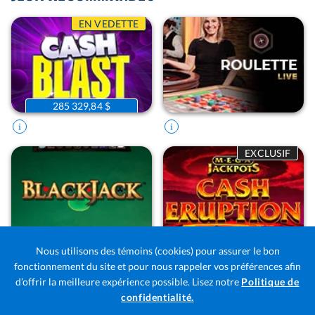
EN VEDETTE
casino-
En vedette, Cash Blast, Gros Lot 285 329,84 $
game-
grid-
285 329,84 $
item-
undefined,
Roulette
EXCLUSIF
casino-
Exclusif,
game-
MegaJackpots
grid-
Cash
1 066 307,65 $
item-
Eruption,
Nous utilisons des témoins (cookies) pour assurer le bon
undefined,
Gros
fonctionnement du site et pour nous rappeler vos préférences afin
Player's
Lot
d’offrir la meilleure expérience possible. Lisez notre
Politique de
Suite
1 066 307,65
© 2026 Société des loteries et des jeux de l’Ontario
Ouvre
confidentialité.
Blackjack
$
la