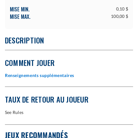
MISE MIN.
0,10 $
MISE MAX.
100,00 $
DESCRIPTION
COMMENT JOUER
Renseignements supplémentaires
TAUX DE RETOUR AU JOUEUR
See Rules
JEUX RECOMMANDÉS