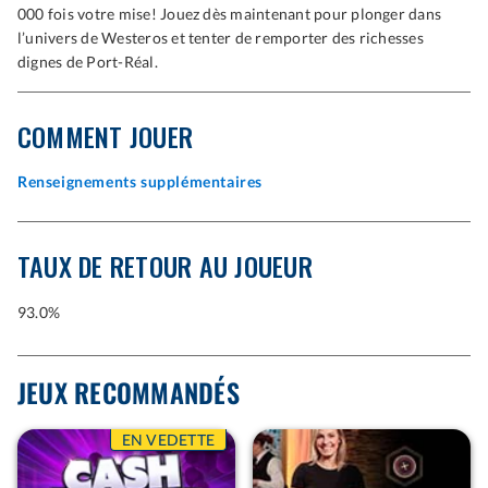
000 fois votre mise! Jouez dès maintenant pour plonger dans
l’univers de Westeros et tenter de remporter des richesses
dignes de Port-Réal.
COMMENT JOUER
Renseignements supplémentaires
TAUX DE RETOUR AU JOUEUR
93.0%
JEUX RECOMMANDÉS
EN VEDETTE