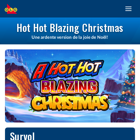
Toggl
ALLER
navig
AU
CONTENU
Hot Hot Blazing Christmas
PRINCIPAL
Une ardente version de la joie de Noël!
Survol