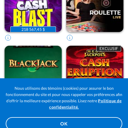
casino-
En vedette, Cash Blast, Gros Lot 218 567,45 $
game-
grid-
218 567,45 $
item-
undefined,
Roulette
EXCLUSIF
casino-
Exclusif,
game-
MegaJackpots
grid-
Cash
1 003 083,95 $
item-
Eruption,
Nous utilisons des témoins (cookies) pour assurer le bon
undefined,
Gros
fonctionnement du site et pour nous rappeler vos préférences afin
Player's
Lot
d’offrir la meilleure expérience possible. Lisez notre
Politique de
Suite
1 003 083,95
© 2026 Société des loteries et des jeux de l’Ontario
Ouvre
confidentialité.
Blackjack
$
la
1:09 a.m.
page
OK
MODE DÉMO
dans
JOUER