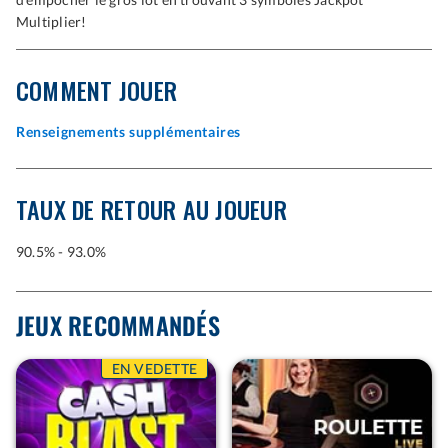
Multiplier!
COMMENT JOUER
Renseignements supplémentaires
TAUX DE RETOUR AU JOUEUR
90.5% - 93.0%
JEUX RECOMMANDÉS
EN VEDETTE
casino-
En vedette, Cash Blast, Gros Lot 275 895,00 $