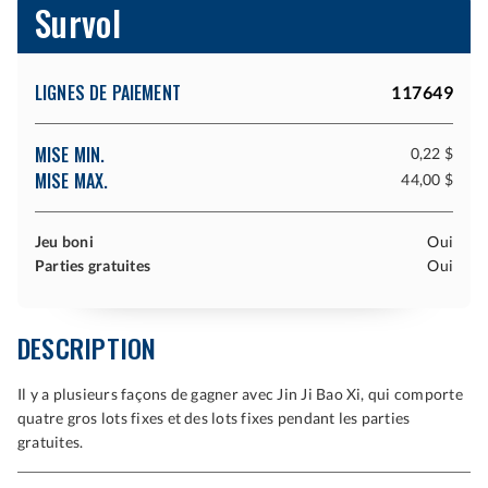
Survol
Bao
Bao
Bao
Xi
Xi
Xi
Megaways
Megaways
Megaways
LIGNES DE PAIEMENT
117649
MISE MIN.
0,22 $
MISE MAX.
44,00 $
Jeu boni
Oui
Parties gratuites
Oui
DESCRIPTION
Il y a plusieurs façons de gagner avec Jin Ji Bao Xi, qui comporte
quatre gros lots fixes et des lots fixes pendant les parties
gratuites.