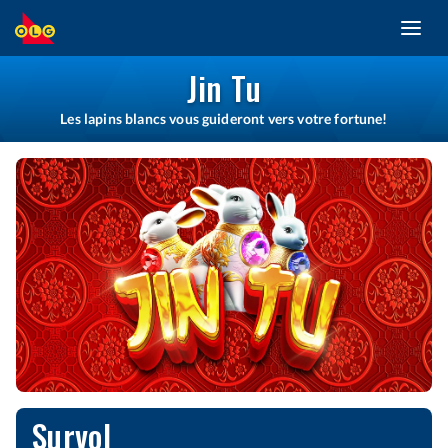
Toggl
ALLER
navig
AU
CONTENU
Jin Tu
PRINCIPAL
Les lapins blancs vous guideront vers votre fortune!
Survol