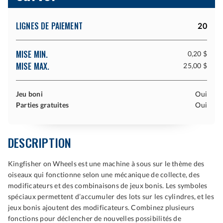
LIGNES DE PAIEMENT
20
MISE MIN.
0,20 $
MISE MAX.
25,00 $
Jeu boni
Oui
Parties gratuites
Oui
DESCRIPTION
Kingfisher on Wheels est une machine à sous sur le thème des
oiseaux qui fonctionne selon une mécanique de collecte, des
modificateurs et des combinaisons de jeux bonis. Les symboles
spéciaux permettent d’accumuler des lots sur les cylindres, et les
jeux bonis ajoutent des modificateurs. Combinez plusieurs
fonctions pour déclencher de nouvelles possibilités de