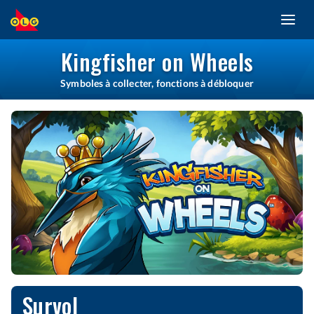
Toggl
ALLER
navig
AU
CONTENU
Kingfisher on Wheels
PRINCIPAL
Symboles à collecter, fonctions à débloquer
Survol