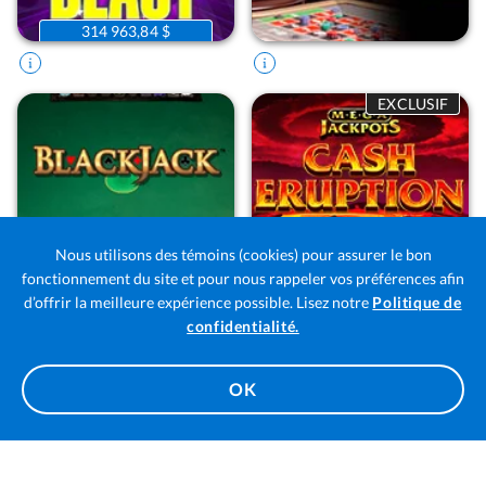
grid-
314 963,84 $
item-
undefined,
Roulette
EXCLUSIF
casino-
Exclusif,
game-
MegaJackpots
grid-
Cash
1 089 068,48 $
item-
Eruption,
Nous utilisons des témoins (cookies) pour assurer le bon
undefined,
Gros
fonctionnement du site et pour nous rappeler vos préférences afin
Player's
Lot
d’offrir la meilleure expérience possible. Lisez notre
Politique de
Suite
1 089 068,48
© 2026 Société des loteries et des jeux de l’Ontario
Ouvre
confidentialité.
Blackjack
$
la
3:44 p.m.
page
OK
MODE DÉMO
dans
JOUER
un
nouvel
onglet