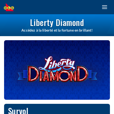
Toggl
ALLER
navig
AU
CONTENU
Liberty Diamond
PRINCIPAL
Accédez à la liberté et la fortune en brillant!
Survol