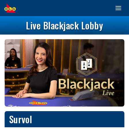
Toggl
ALLER
navig
AU
CONTENU
Live Blackjack Lobby
PRINCIPAL
Survol