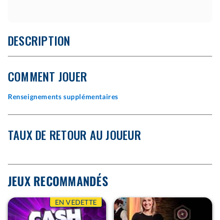
DESCRIPTION
COMMENT JOUER
Renseignements supplémentaires
TAUX DE RETOUR AU JOUEUR
JEUX RECOMMANDÉS
EN VEDETTE