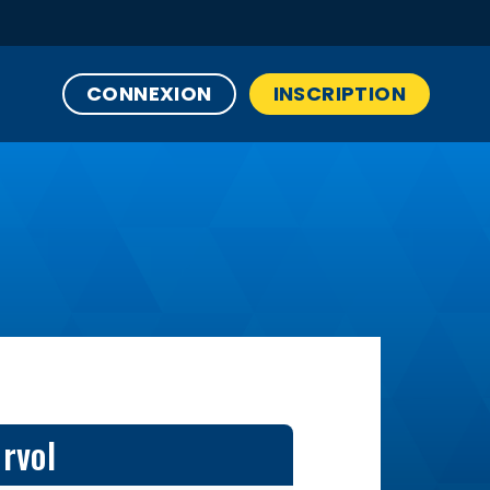
CONNEXION
INSCRIPTION
rvol