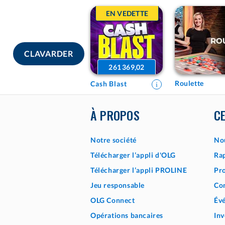
EN VEDETTE
CLAVARDER
261 369,02
$
Roulette
Cash Blast
À PROPOS
C
Notre société
No
Télécharger l’appli d'OLG
Rap
Télécharger l’appli PROLINE
Pro
Jeu responsable
Co
OLG Connect
Év
Opérations bancaires
Inv