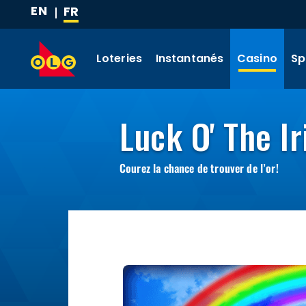
EN
FR
ALLER
(LANGUE
AU
ACTUELLE)
CONTENU
Loteries
Instantanés
Casino
Sp
PRINCIPAL
Luck O' The I
Courez la chance de trouver de l’or!