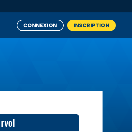
CONNEXION
INSCRIPTION
rvol