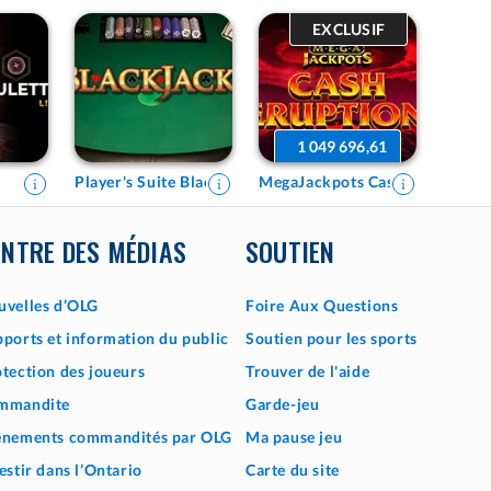
EXCLUSIF
1 049 696,61
$
Player's Suite Blackjack
MegaJackpots Cash Eruption
ENTRE DES MÉDIAS
SOUTIEN
uvelles d’OLG
Foire Aux Questions
ports et information du public
Soutien pour les sports
tection des joueurs
Trouver de l'aide
mmandite
Garde-jeu
énements commandités par OLG
Ma pause jeu
estir dans l’Ontario
Carte du site