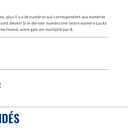
o, plus il y a de numéros qui correspondent aux numéros
 sont élevés! Si le dernier numéro tiré (votre numéro Lucky
ectionné, votre gain est multiplié par 8.
R
NDÉS