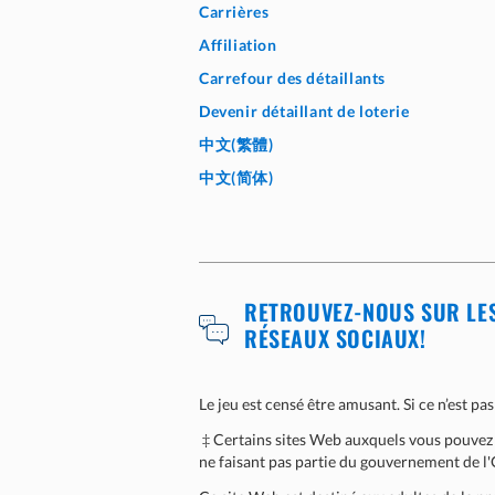
Carrières
Affiliation
Carrefour des détaillants
Devenir détaillant de loterie
中文(繁體)
中文(简体)
RETROUVEZ-NOUS SUR LE
RÉSEAUX SOCIAUX!
Le jeu est censé être amusant. Si ce n’est 
‡ Certains sites Web auxquels vous pouvez a
ne faisant pas partie du gouvernement de l'O