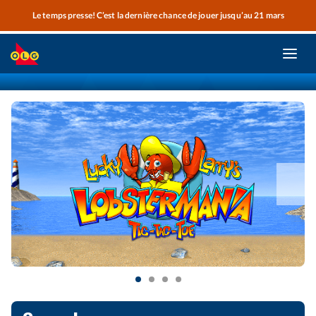
Le
ALLER
temps
AU
presse!
C’est
CONTENU
Toggl
la
PRINCIPAL
navig
dernière
chance
de
jouer
jusqu’au
21
mars
Précédent
Suiv
Lucky
Lucky
Lucky
Lucky
Larry's
Larry's
Larry's
Larry's
Lobstermania
Lobstermania
Lobstermania
Lobstermania