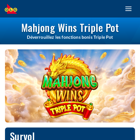
Toggl
ALLER
navig
AU
CONTENU
Mahjong Wins Triple Pot
PRINCIPAL
Déverrouillez les fonctions bonis Triple Pot
Survol