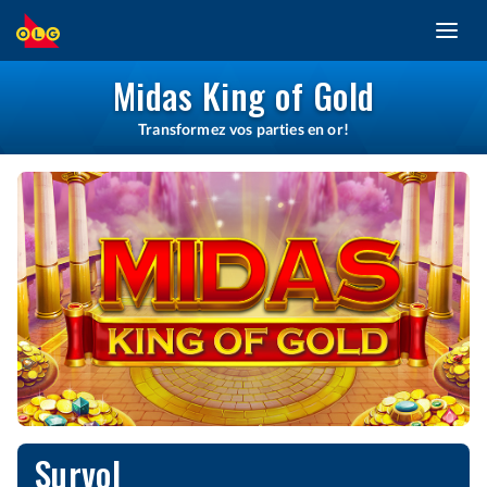
Toggl
ALLER
navig
AU
CONTENU
Midas King of Gold
PRINCIPAL
Transformez vos parties en or!
Survol