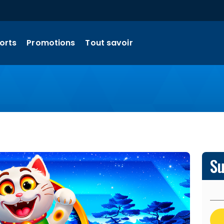
orts
Promotions
Tout savoir
Su