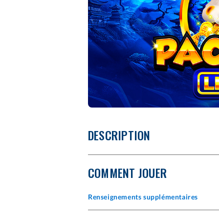
DESCRIPTION
COMMENT JOUER
Renseignements supplémentaires