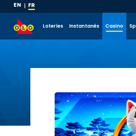
EN
FR
ALLER
(LANGUE
AU
ACTUELLE)
CONTENU
Loteries
Instantanés
Casino
Sp
PRINCIPAL