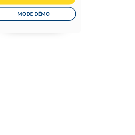
MODE DÉMO