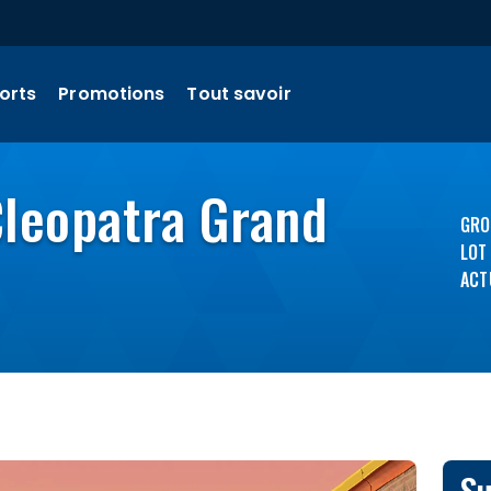
orts
Promotions
Tout savoir
leopatra Grand
GRO
LOT
ACT
Su