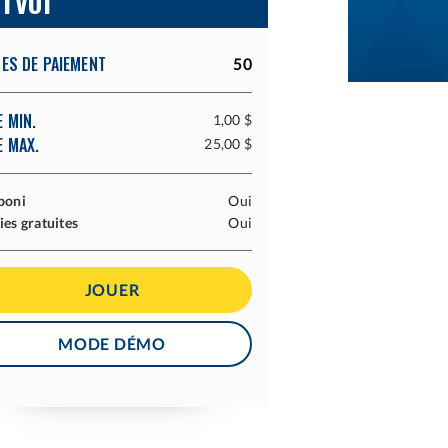
NES DE PAIEMENT
50
E MIN.
1,00 $
E MAX.
25,00 $
boni
Oui
ies gratuites
Oui
JOUER
MODE DÉMO