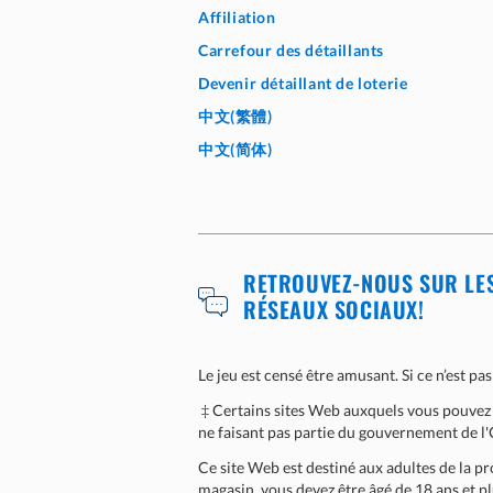
Affiliation
Carrefour des détaillants
Devenir détaillant de loterie
中文(繁體)
中文(简体)
RETROUVEZ-NOUS SUR LE
RÉSEAUX SOCIAUX!
Le jeu est censé être amusant. Si ce n’est 
‡ Certains sites Web auxquels vous pouvez a
ne faisant pas partie du gouvernement de l'O
Ce site Web est destiné aux adultes de la pr
magasin, vous devez être âgé de 18 ans et plu