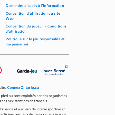
Demandes d’accès à l'information
Convention d’utilisation du site
Web
Convention du joueur – Conditions
d'utilisation
Politique sur le jeu responsable et
ma pause jeu
sitez
ConnexOntario.ca
r pied ou sont exploités par des organismes
nes n'existent pas en français.
faisance et aux jeux de loterie sportive en
participer aux jeux de casino et aux jeux de