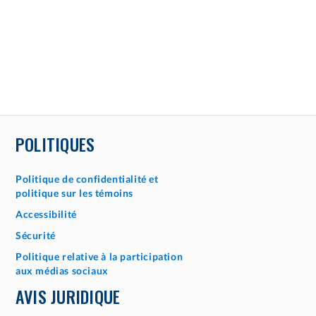
POLITIQUES
Politique de confidentialité et
politique sur les témoins
Accessibilité
Sécurité
Politique relative à la participation
aux médias sociaux
AVIS JURIDIQUE