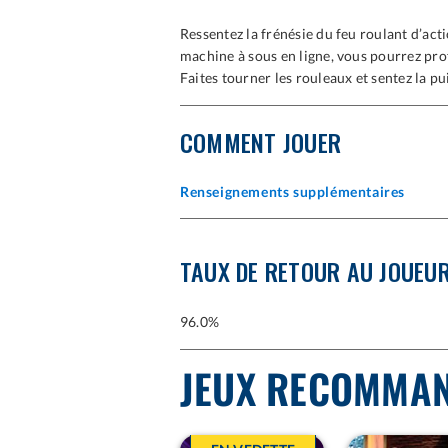
Ressentez la frénésie du feu roulant d’acti
machine à sous en ligne, vous pourrez prof
Faites tourner les rouleaux et sentez la p
COMMENT JOUER
Renseignements supplémentaires
TAUX DE RETOUR AU JOUEU
96.0%
JEUX RECOMMA