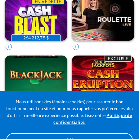
EN VEDETTE
casino-
En vedette, Cash Blast, Gros Lot 264 212,75 $
game-
grid-
264 212,75 $
item-
undefined,
Roulette
EXCLUSIF
casino-
Exclusif,
game-
MegaJackpots
grid-
Cash
1 052 146,69 $
item-
Eruption,
Nous utilisons des témoins (cookies) pour assurer le bon
undefined,
Gros
fonctionnement du site et pour nous rappeler vos préférences afin
Player's
Lot
d’offrir la meilleure expérience possible. Lisez notre
Politique de
Suite
1 052 146,69
© 2026 Société des loteries et des jeux de l’Ontario
Ouvre
confidentialité.
Blackjack
$
la
3:29 p.m.
page