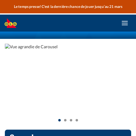
Le
ALLER
temps
AU
presse!
C’est
CONTENU
Toggl
la
PRINCIPAL
navig
dernière
chance
de
jouer
jusqu’au
21
mars
Précédent
Suiv
Carousel
Carousel
Carousel
Carousel