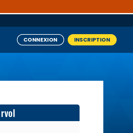
CONNEXION
INSCRIPTION
rvol