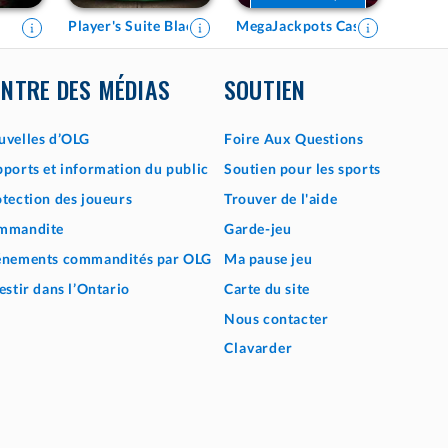
$
Player's Suite Blackjack
MegaJackpots Cash Eruption
ENTRE DES MÉDIAS
SOUTIEN
uvelles d’OLG
Foire Aux Questions
ports et information du public
Soutien pour les sports
tection des joueurs
Trouver de l'aide
mmandite
Garde-jeu
énements commandités par OLG
Ma pause jeu
estir dans l’Ontario
Carte du site
Nous contacter
Clavarder