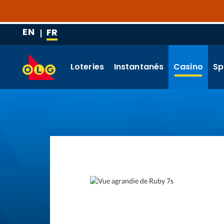
ALLER
AU
EN
FR
CONTENU
(LANGUE
PRINCIPAL
ACTUELLE)
Loteries
Instantanés
Casino
Sp