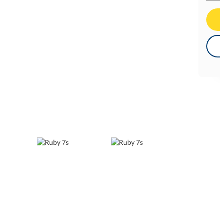
Suivant
Ruby
Ruby
7s
7s