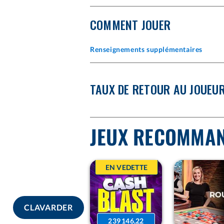
COMMENT JOUER
Renseignements supplémentaires
TAUX DE RETOUR AU JOUEU
JEUX RECOMMA
EN VEDETTE
CLAVARDER
239 146,22