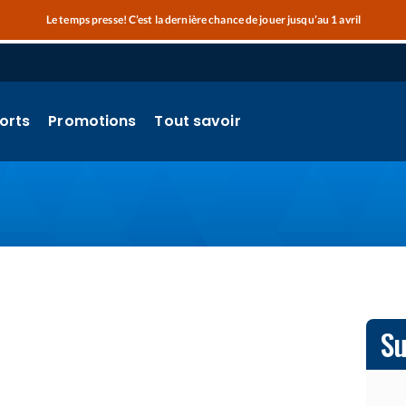
Le
temps
presse!
C’est
la
dernière
chance
orts
Promotions
Tout savoir
de
jouer
jusqu’au
1
avril
Su