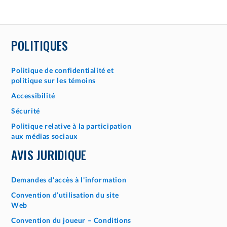
POLITIQUES
Politique de confidentialité et
politique sur les témoins
Accessibilité
Sécurité
Politique relative à la participation
aux médias sociaux
AVIS JURIDIQUE
Demandes d’accès à l'information
Convention d’utilisation du site
Web
Convention du joueur – Conditions