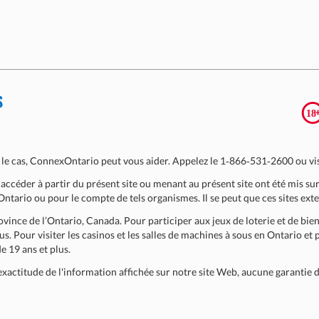
S
pas le cas, ConnexOntario peut vous aider. Appelez le 1‑866‑531‑2600 ou vi
ccéder à partir du présent site ou menant au présent site ont été mis su
ntario ou pour le compte de tels organismes. Il se peut que ces sites exter
ovince de l’Ontario, Canada. Pour participer aux jeux de loterie et de bien
s. Pour visiter les casinos et les salles de machines à sous en Ontario et 
de 19 ans et plus.
exactitude de l'information affichée sur notre site Web, aucune garantie d