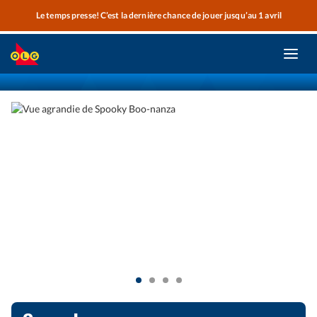
Le
ALLER
temps
AU
presse!
C’est
CONTENU
Toggl
la
PRINCIPAL
navig
dernière
chance
de
jouer
jusqu’au
1
avril
Précédent
Suiv
Spooky
Spooky
Spooky
Spooky
Boo-
Boo-
Boo-
Boo-
nanza
nanza
nanza
nanza