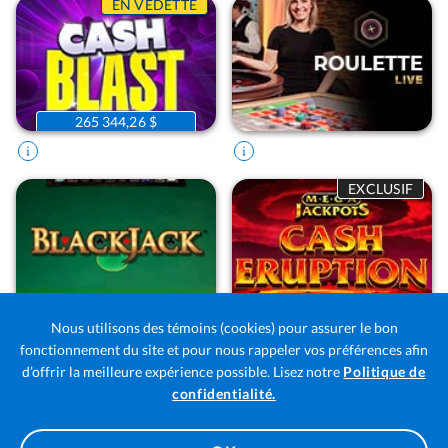
EN VEDETTE
casino-
En vedette, Cash Blast, Gros Lot 265 344,26 $
game-
grid-
265 344,26 $
item-
undefined,
Roulette
EXCLUSIF
casino-
Exclusif,
game-
MegaJackpots
grid-
Cash
1 053 408,12 $
item-
Eruption,
Nous utilisons des témoins (cookies) pour assurer le bon
undefined,
Gros
fonctionnement du site et pour nous rappeler vos préférences afin
Player's
Lot
d’offrir la meilleure expérience possible. Lisez notre
Politique de
Suite
1 053 408,12
© 2026 Société des loteries et des jeux de l’Ontario
Ouvre
confidentialité.
Blackjack
$
la
5:13 p.m.
page