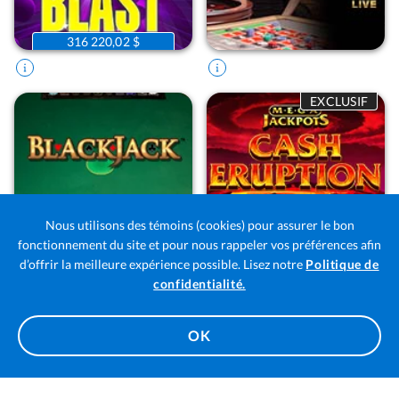
game-
grid-
316 220,02 $
item-
undefined,
Roulette
EXCLUSIF
casino-
Exclusif,
game-
MegaJackpots
grid-
Cash
1 089 625,64 $
item-
Eruption,
Nous utilisons des témoins (cookies) pour assurer le bon
undefined,
Gros
fonctionnement du site et pour nous rappeler vos préférences afin
Player's
Lot
d’offrir la meilleure expérience possible. Lisez notre
Politique de
Suite
1 089 625,64
© 2026 Société des loteries et des jeux de l’Ontario
Ouvre
confidentialité.
Blackjack
$
la
4:39 p.m.
page
OK
MODE DÉMO
dans
JOUER
un
nouvel