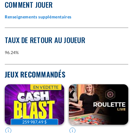
COMMENT JOUER
Renseignements supplémentaires
TAUX DE RETOUR AU JOUEUR
96.24%
JEUX RECOMMANDÉS
EN VEDETTE
casino-
En vedette, Cash Blast, Gros Lot 259 987,49 $
game-
grid-
259 987,49 $
item-
undefined,