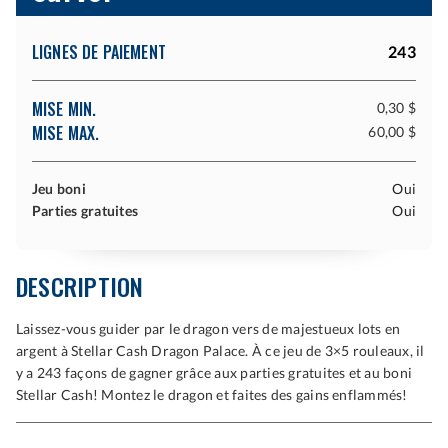
LIGNES DE PAIEMENT
243
MISE MIN.
0,30 $
MISE MAX.
60,00 $
Jeu boni
Oui
Parties gratuites
Oui
DESCRIPTION
Laissez-vous guider par le dragon vers de majestueux lots en
argent à Stellar Cash Dragon Palace. À ce jeu de 3×5 rouleaux, il
y a 243 façons de gagner grâce aux parties gratuites et au boni
Stellar Cash! Montez le dragon et faites des gains enflammés!