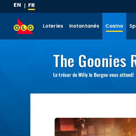
EN
FR
ALLER
(LANGUE
AU
ACTUELLE)
CONTENU
Loteries
Instantanés
Casino
Sp
PRINCIPAL
The Goonies 
Le trésor de Willy le Borgne vous attend!