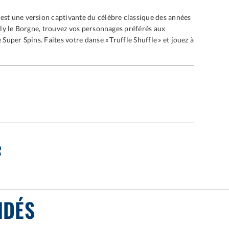
est une version captivante du célèbre classique des années
lly le Borgne, trouvez vos personnages préférés aux
Super Spins. Faites votre danse « Truffle Shuffle » et jouez à
R
NDÉS