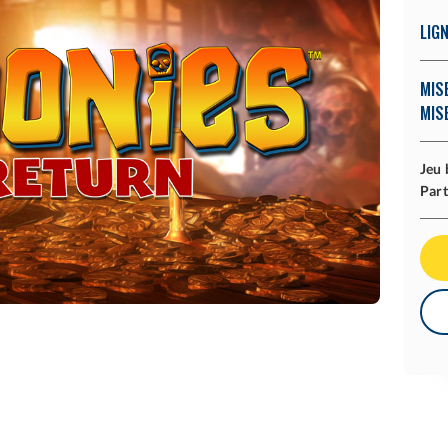
LIG
MIS
MIS
Jeu 
Part