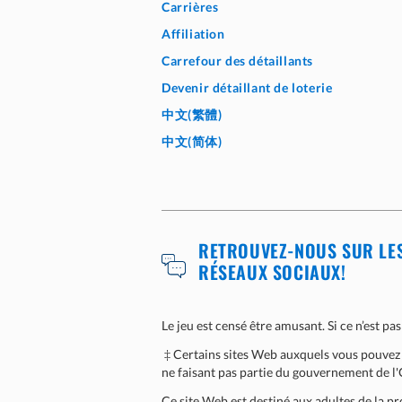
Carrières
Affiliation
Carrefour des détaillants
Devenir détaillant de loterie
中文(繁體)
中文(简体)
RETROUVEZ-NOUS SUR LE
RÉSEAUX SOCIAUX!
Le jeu est censé être amusant. Si ce n’est 
‡ Certains sites Web auxquels vous pouvez a
ne faisant pas partie du gouvernement de l'O
Ce site Web est destiné aux adultes de la pr