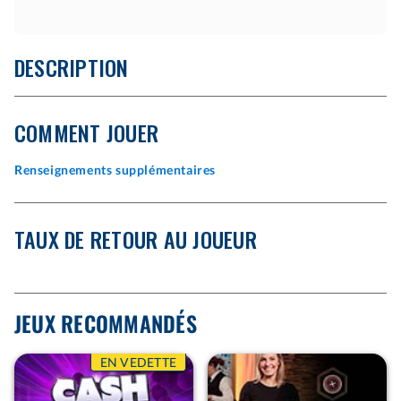
on-
on-
on-
on-
down
down
down
down
DESCRIPTION
COMMENT JOUER
Renseignements supplémentaires
TAUX DE RETOUR AU JOUEUR
JEUX RECOMMANDÉS
EN VEDETTE