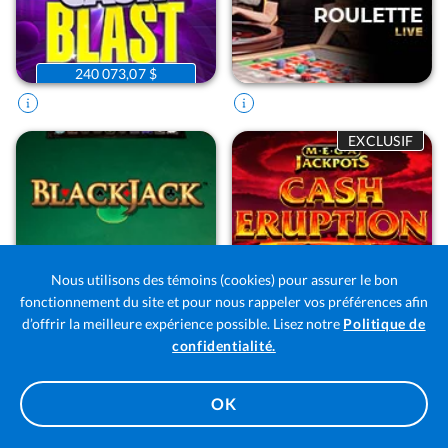
casino-
En vedette, Cash Blast, Gros Lot 240 073,07 $
game-
grid-
240 073,07 $
item-
undefined,
Roulette
EXCLUSIF
casino-
Exclusif,
game-
MegaJackpots
grid-
Cash
1 027 173,88 $
item-
Eruption,
Nous utilisons des témoins (cookies) pour assurer le bon
undefined,
Gros
fonctionnement du site et pour nous rappeler vos préférences afin
Player's
Lot
d’offrir la meilleure expérience possible. Lisez notre
Politique de
Suite
1 027 173,88
© 2026 Société des loteries et des jeux de l’Ontario
Ouvre
confidentialité.
Blackjack
$
la
5:34 a.m.
page
OK
MODE DÉMO
dans
JOUER
un