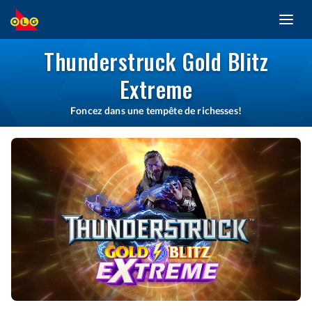
Toggl
ALLER
navig
AU
CONTENU
Thunderstruck Gold Blitz
PRINCIPAL
Extreme
Foncez dans une tempête de richesses!