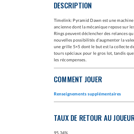
DESCRIPTION
Timelink: Pyramid Dawn est une machine à
ancienne dont la mécanique repose sur les
Rings peuvent déclencher des relances qu
nouvelles possibilités d’augmenter la vale
une grille 5×5 dont le but est la collecte
tours spéciaux pour le gros lot, tandis que
les récompenses.
COMMENT JOUER
Renseignements supplémentaires
TAUX DE RETOUR AU JOUEU
95.34%