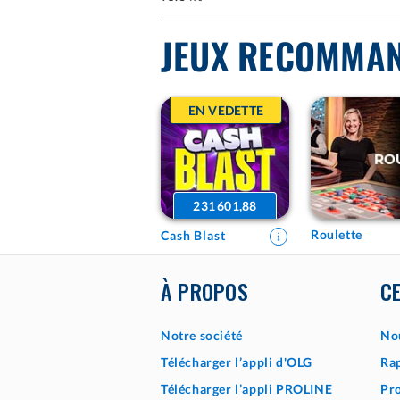
JEUX RECOMMA
EN VEDETTE
231 601,88
$
Roulette
Cash Blast
À PROPOS
C
Notre société
No
Télécharger l’appli d'OLG
Rap
Télécharger l’appli PROLINE
Pro