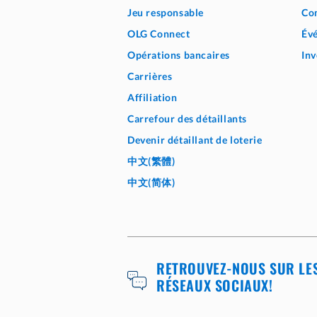
Jeu responsable
Co
OLG Connect
Év
Opérations bancaires
Inv
Carrières
Affiliation
Carrefour des détaillants
Devenir détaillant de loterie
中文(繁體)
中文(简体)
RETROUVEZ-NOUS SUR LE
RÉSEAUX SOCIAUX!