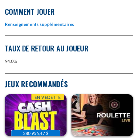
COMMENT JOUER
Renseignements supplémentaires
TAUX DE RETOUR AU JOUEUR
94.0%
JEUX RECOMMANDÉS
EN VEDETTE
casino-
En vedette, Cash Blast, Gros Lot 280 956,47 $
game-
grid-
280 956,47 $
item-