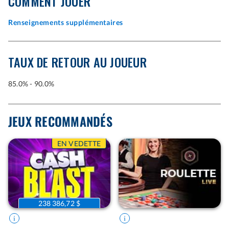
COMMENT JOUER
Renseignements supplémentaires
TAUX DE RETOUR AU JOUEUR
85.0% - 90.0%
JEUX RECOMMANDÉS
EN VEDETTE
casino-
En vedette, Cash Blast, Gros Lot 238 386,72 $
game-
grid-
238 386,72 $
item-
undefined,
Roulette