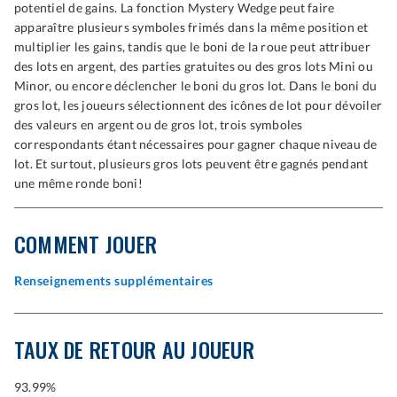
potentiel de gains. La fonction Mystery Wedge peut faire
apparaître plusieurs symboles frimés dans la même position et
multiplier les gains, tandis que le boni de la roue peut attribuer
des lots en argent, des parties gratuites ou des gros lots Mini ou
Minor, ou encore déclencher le boni du gros lot. Dans le boni du
gros lot, les joueurs sélectionnent des icônes de lot pour dévoiler
des valeurs en argent ou de gros lot, trois symboles
correspondants étant nécessaires pour gagner chaque niveau de
lot. Et surtout, plusieurs gros lots peuvent être gagnés pendant
une même ronde boni!
COMMENT JOUER
Renseignements supplémentaires
TAUX DE RETOUR AU JOUEUR
93.99%