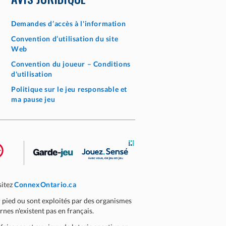
Demandes d’accès à l'information
Convention d’utilisation du site
Web
Convention du joueur – Conditions
d'utilisation
Politique sur le jeu responsable et
ma pause jeu
sitez
ConnexOntario.ca
r pied ou sont exploités par des organismes
nes n'existent pas en français.