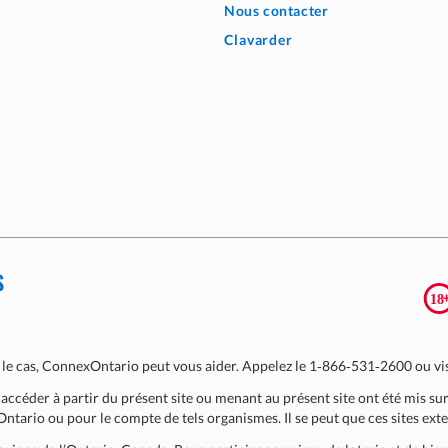
Nous contacter
Clavarder
S
pas le cas, ConnexOntario peut vous aider. Appelez le 1‑866‑531‑2600 ou vi
ccéder à partir du présent site ou menant au présent site ont été mis su
ntario ou pour le compte de tels organismes. Il se peut que ces sites exter