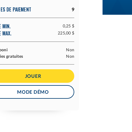
NES DE PAIEMENT
9
E MIN.
0,25 $
E MAX.
225,00 $
boni
Non
ies gratuites
Non
JOUER
MODE DÉMO