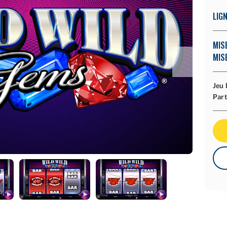
LIG
MIS
MIS
Suivant
Jeu 
Part
Wild
Wild
Wild
Wild
Gems
Gems