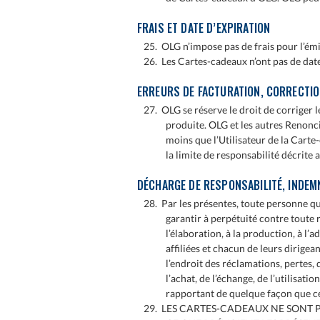
FRAIS ET DATE D’EXPIRATION
25. OLG n’impose pas de frais pour l’émis
26. Les Cartes-cadeaux n’ont pas de date
ERREURS DE FACTURATION, CORRECTI
27. OLG se réserve le droit de corriger l
produite. OLG et les autres Renonci
moins que l’Utilisateur de la Carte-
la limite de responsabilité décrite 
DÉCHARGE DE RESPONSABILITÉ, INDEMN
28. Par les présentes, toute personne qu
garantir à perpétuité contre toute r
l’élaboration, à la production, à l’
affiliées et chacun de leurs dirigea
l’endroit des réclamations, pertes,
l’achat, de l’échange, de l’utilisa
rapportant de quelque façon que ce
29. LES CARTES-CADEAUX NE SONT P