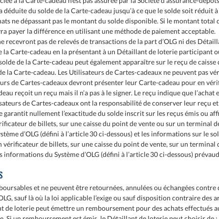
sociée à la Carte-cadeau n’est pas assurée par la Société d’assurance-dép
a déduite du solde de la Carte-cadeau jusqu’à ce que le solde soit réduit 
hats ne dépassant pas le montant du solde disponible. Si le montant total d
vra payer la différence en utilisant une méthode de paiement acceptable.
 recevront pas de relevés de transactions de la part d’OLG ni des Détailla
 la Carte-cadeau en la présentant à un Détaillant de loterie participant ou 
 solde de la Carte-cadeau peut également apparaître sur le reçu de caisse 
 de la Carte-cadeau. Les Utilisateurs de Cartes-cadeaux ne peuvent pas véri
teurs de Cartes-cadeaux devront présenter leur Carte-cadeau pour en vérif
cadeau reçoit un reçu mais il n’a pas à le signer. Le reçu indique que l’ach
lisateurs de Cartes-cadeaux ont la responsabilité de conserver leur reçu et 
garantit nullement l’exactitude du solde inscrit sur les reçus émis ou affic
rificateur de billets, sur une caisse du point de vente ou sur un terminal d
tème d’OLG (défini à l’article 30 ci-dessous) et les informations sur le sold
n vérificateur de billets, sur une caisse du point de vente, sur un terminal 
 informations du Système d’OLG (défini à l’article 30 ci-dessous) prévau
S
oursables et ne peuvent être retournées, annulées ou échangées contre de
OLG, sauf là où la loi applicable l’exige ou sauf disposition contraire des 
lant de loterie peut émettre un remboursement pour des achats effectués
 Si un remboursement est émis, le Détaillant de loterie peut choisir de : 