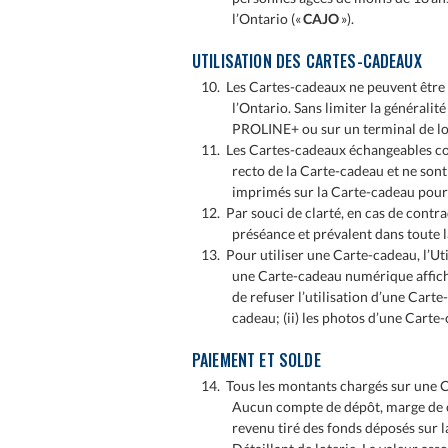
l’Ontario («
CAJO
»).
UTILISATION DES CARTES-CADEAUX
10. Les Cartes-cadeaux ne peuvent être u
l’Ontario. Sans limiter la généralit
PROLINE+ ou sur un terminal de lot
11. Les Cartes-cadeaux échangeables cont
recto de la Carte-cadeau et ne sont
imprimés sur la Carte-cadeau pour c
12. Par souci de clarté, en cas de cont
préséance et prévalent dans toute l
13. Pour utiliser une Carte-cadeau, l’Uti
une Carte-cadeau numérique affiché
de refuser l’utilisation d’une Cart
cadeau; (ii) les photos d’une Carte
PAIEMENT ET SOLDE
14. Tous les montants chargés sur une C
Aucun compte de dépôt, marge de cr
revenu tiré des fonds déposés sur l