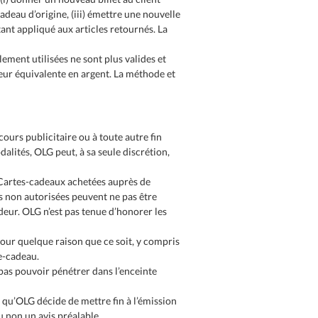
adeau d’origine, (iii) émettre une nouvelle
t appliqué aux articles retournés. La
lement utilisées ne sont plus valides et
leur équivalente en argent. La méthode et
cours publicitaire ou à toute autre fin
alités, OLG peut, à sa seule discrétion,
s Cartes-cadeaux achetées auprès de
 non autorisées peuvent ne pas être
deur. OLG n’est pas tenue d’honorer les
our quelque raison que ce soit, y compris
te-cadeau.
e pas pouvoir pénétrer dans l’enceinte
qu’OLG décide de mettre fin à l’émission
 non un avis préalable.