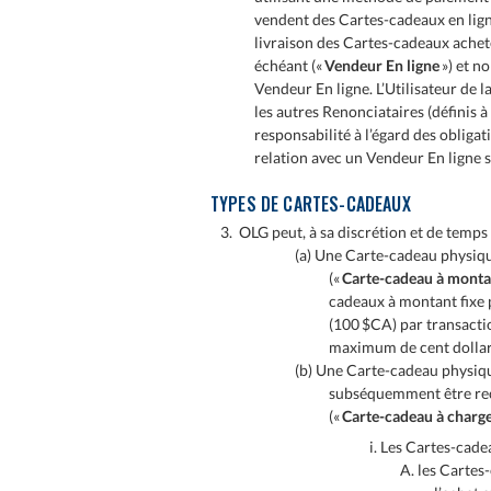
vendent des Cartes-cadeaux en lign
livraison des Cartes-cadeaux achetée
échéant («
Vendeur En ligne
») et n
Vendeur En ligne. L’Utilisateur de l
les autres Renonciataires (définis 
responsabilité à l’égard des obliga
relation avec un Vendeur En ligne 
TYPES DE CARTES-CADEAUX
3. OLG peut, à sa discrétion et de temps
(a) Une Carte-cadeau physiqu
(«
Carte-cadeau à monta
cadeaux à montant fixe
(100 $CA) par transactio
maximum de cent dollars
(b) Une Carte-cadeau physique
subséquemment être rech
(«
Carte-cadeau à charge
i. Les Cartes-cade
A. les Cartes