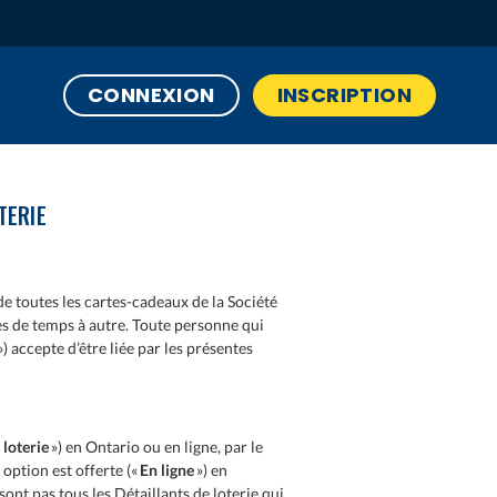
CONNEXION
INSCRIPTION
TERIE
n de toutes les cartes-cadeaux de la Société
es de temps à autre. Toute personne qui
») accepte d’être liée par les présentes
 loterie
») en Ontario ou en ligne, par le
 option est offerte («
En ligne
») en
ont pas tous les Détaillants de loterie qui