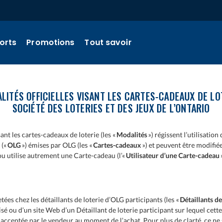
orts
Promotions
Tout savoir
LITÉS OFFICIELLES VISANT LES CARTES-CADEAUX DE LO
SOCIÉTÉ DES LOTERIES ET DES JEUX DE L’ONTARIO
sant les cartes-cadeaux de loterie (les «
Modalités
») régissent l’utilisatio
 («
OLG
») émises par OLG (les «
Cartes-cadeaux
») et peuvent être modifié
ou utilise autrement une Carte-cadeau (l’«
Utilisateur d’une Carte-cadeau
ées chez les détaillants de loterie d’OLG participants (les «
Détaillants de
isé ou d’un site Web d’un Détaillant de loterie participant sur lequel cette
cceptée par le vendeur au moment de l’achat. Pour plus de clarté, ce ne s