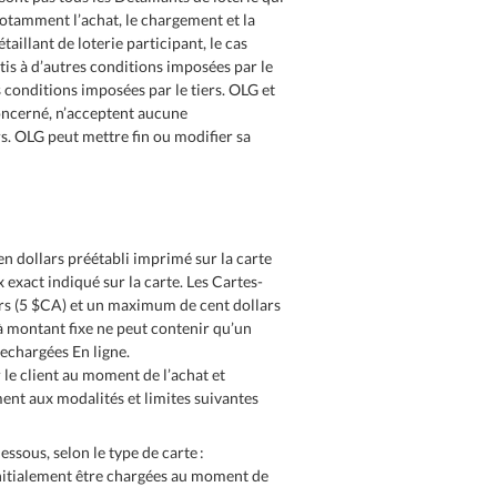
otamment l’achat, le chargement et la
aillant de loterie participant, le cas
tis à d’autres conditions imposées par le
s conditions imposées par le tiers. OLG et
concerné, n’acceptent aucune
rs. OLG peut mettre fin ou modifier sa
n dollars préétabli imprimé sur la carte
 exact indiqué sur la carte. Les Cartes-
s (5 $CA) et un maximum de cent dollars
à montant fixe ne peut contenir qu’un
echargées En ligne.
 le client au moment de l’achat et
ent aux modalités et limites suivantes
essous, selon le type de carte :
initialement être chargées au moment de