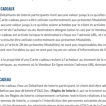
S-CADEAUX
étaillants de loterie participants n’ont aucune valeur jusqu’à ce qu’elles s
 la Carte-cadeau pourra être utilisée conformément aux présentes Modalité
ucune valeur jusqu’à ce qu’elles soient achetées par le client et activées
rriel de l’acheteur ou du destinataire désigné (selon le cas) par le Vendeu
e-cadeau est activée lorsque le destinataire clique sur l’adresse URL, et c’
a ensuite être utilisée conformément aux présentes Modalités.
inis à l’article 28 des présentes Modalités) ne sont pas responsables des 
ont non livrables ou qui ne sont pas reçues en raison d’informations de 
et à la propriété d’une Carte-cadeau revient à l’acheteur au moment de la v
ériques, au moment où le Vendeur En ligne envoie l’adresse URL donnant
.
-CADEAU
arte-cadeau chez un Détaillant de loterie participant, le client doit être 
latives aux jeux de loterie
d’OLG (les «
Règles de loterie
»), qui se trouvent su
ède, les Règles de loterie comprennent certaines restrictions relatives à l
grammes de loterie, y compris l’interdiction des personnes suivantes de par
 (ii) les dirigeants, les administrateurs et les employés d’OLG et de la C