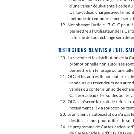
d’une valeur équivalente à celle du 
Carte-cadeau chargée avec le mont
méthode de remboursement sera déte
19. Nonobstant l’article 17, OLG peut, à 
permettre à l’Utilisateur de la Car
la forme de tout échange sera déte
RESTRICTIONS RELATIVES À L’UTILISAT
20. La revente et la distribution de la C
promotionnelle non autorisée sont s
permettre un tel usage ou une telle
21. OLG et les autres Renonciataires (dé
vendeurs ou revendeurs non autori
valides ou contenir un solde échang
Cartes-cadeaux, les soldes ou les 
22. OLG se réserve le droit de refuser 
notamment s’il y a soupçon ou tentat
23. Si un client s’autoexclut ou n’a pas l
desdits casinos pour utiliser le sol
24. Le programme de Cartes-cadeaux d’OL
de Cartes-cadeaux d’OLG. OLG peut