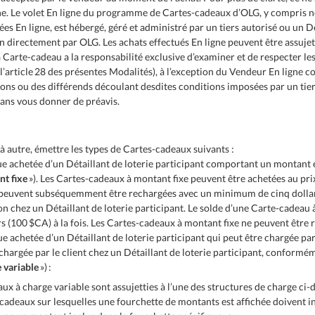
e. Le volet En ligne du programme de Cartes-cadeaux d’OLG, y compris n
s En ligne, est hébergé, géré et administré par un tiers autorisé ou un Dét
on directement par OLG. Les achats effectués En ligne peuvent être assujet
a Carte-cadeau a la responsabilité exclusive d’examiner et de respecter le
à l’article 28 des présentes Modalités), à l’exception du Vendeur En ligne 
tions ou des différends découlant desdites conditions imposées par un tie
sans vous donner de préavis.
 à autre, émettre les types de Cartes-cadeaux suivants :
e achetée d’un Détaillant de loterie participant comportant un montant e
nt fixe
»). Les Cartes-cadeaux à montant fixe peuvent être achetées au prix
 peuvent subséquemment être rechargées avec un minimum de cinq dollar
n chez un Détaillant de loterie participant. Le solde d’une Carte-cadeau 
 (100 $CA) à la fois. Les Cartes-cadeaux à montant fixe ne peuvent être r
 achetée d’un Détaillant de loterie participant qui peut être chargée par
argée par le client chez un Détaillant de loterie participant, conformém
 variable
») :
aux à charge variable sont assujetties à l’une des structures de charge ci-d
-cadeaux sur lesquelles une fourchette de montants est affichée doivent 