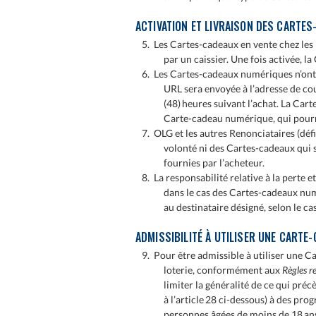
ACTIVATION ET LIVRAISON DES CARTE
5. Les Cartes-cadeaux en vente chez les D
par un caissier. Une fois activée,
6. Les Cartes-cadeaux numériques n’ont a
URL sera envoyée à l’adresse de cou
(48) heures suivant l’achat. La Cart
Carte-cadeau numérique, qui pourr
7. OLG et les autres Renonciataires (déf
volonté ni des Cartes-cadeaux qui s
fournies par l’acheteur.
8. La responsabilité relative à la perte 
dans le cas des Cartes-cadeaux num
au destinataire désigné, selon le cas
ADMISSIBILITÉ À UTILISER UNE CARTE
9. Pour être admissible à utiliser une C
loterie, conformément aux
Règles re
limiter la généralité de ce qui préc
à l’article 28 ci-dessous) à des pro
personnes âgées de moins de 18 ans;