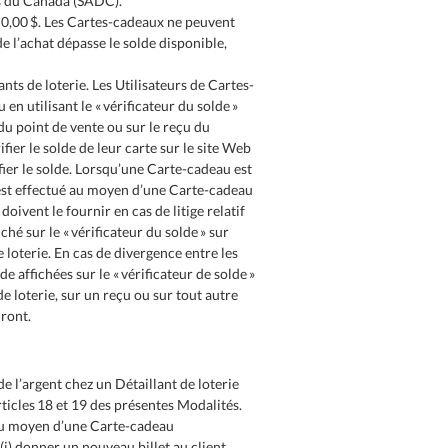
ôts du Canada (SADC).
à 0,00 $. Les Cartes-cadeaux ne peuvent
e l’achat dépasse le solde disponible,
nts de loterie. Les Utilisateurs de Cartes-
en utilisant le « vérificateur du solde »
du point de vente ou sur le reçu du
fier le solde de leur carte sur le site Web
ier le solde. Lorsqu’une Carte-cadeau est
at est effectué au moyen d’une Carte-cadeau
doivent le fournir en cas de litige relatif
hé sur le « vérificateur du solde » sur
e loterie. En cas de divergence entre les
e affichées sur le « vérificateur de solde »
de loterie, sur un reçu ou sur tout autre
dront.
 l’argent chez un Détaillant de loterie
articles 18 et 19 des présentes Modalités.
 au moyen d’une Carte-cadeau
(i) donner un nouveau billet au client