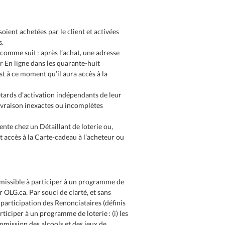
oient achetées par le client et activées
s.
 comme suit : après l’achat, une adresse
r En ligne dans les quarante-huit
est à ce moment qu’il aura accès à la
retards d’activation indépendants de leur
livraison inexactes ou incomplètes
ente chez un Détaillant de loterie ou,
 accès à la Carte-cadeau à l’acheteur ou
admissible à participer à un programme de
r OLG.ca. Par souci de clarté, et sans
a participation des Renonciataires (définis
ticiper à un programme de loterie : (i) les
ommission des alcools et des jeux de