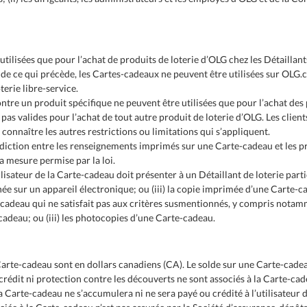
tilisées que pour l’achat de produits de loterie d’OLG chez les Détaillants
é de ce qui précède, les Cartes-cadeaux ne peuvent être utilisées sur OLG.c
erie libre-service.
re un produit spécifique ne peuvent être utilisées que pour l’achat des p
 pas valides pour l’achat de tout autre produit de loterie d’OLG. Les clie
onnaître les autres restrictions ou limitations qui s’appliquent.
radiction entre les renseignements imprimés sur une Carte-cadeau et les p
a mesure permise par la loi.
lisateur de la Carte-cadeau doit présenter à un Détaillant de loterie partic
e sur un appareil électronique; ou (iii) la copie imprimée d’une Carte-c
e-cadeau qui ne satisfait pas aux critères susmentionnés, y compris notamme
-cadeau; ou (iii) les photocopies d’une Carte-cadeau.
arte-cadeau sont en dollars canadiens (CA). Le solde sur une Carte-cade
édit ni protection contre les découverts ne sont associés à la Carte-cad
a Carte-cadeau ne s’accumulera ni ne sera payé ou crédité à l’utilisateur