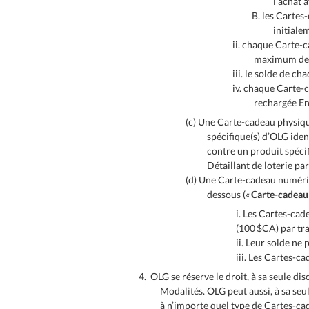
l’achat 
B. les Cartes
initiale
ii. chaque Carte-
maximum de c
iii. le solde de c
iv. chaque Carte-c
rechargée En
(c) Une Carte-cadeau physique
spécifique(s) d’OLG identi
contre un produit spécif
Détaillant de loterie par
(d) Une Carte-cadeau numériqu
dessous («
Carte-cadeau
i. Les Cartes-ca
(100 $CA) par tr
ii. Leur solde ne
iii. Les Cartes-c
4. OLG se réserve le droit, à sa seule di
Modalités. OLG peut aussi, à sa se
à n’importe quel type de Cartes-cad