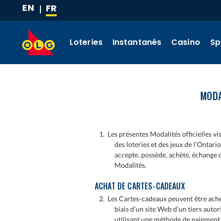
EN
FR
ALLER
(LANGUE
AU
ACTUELLE)
CONTENU
Loteries
Instantanés
Casino
Sp
PRINCIPAL
MODA
1. Les présentes Modalités officielles vi
des loteries et des jeux de l’Ontario
accepte, possède, achète, échange 
Modalités.
ACHAT DE CARTES-CADEAUX
2. Les Cartes-cadeaux peuvent être achet
biais d’un site Web d’un tiers autor
utilisant une méthode de paiement a