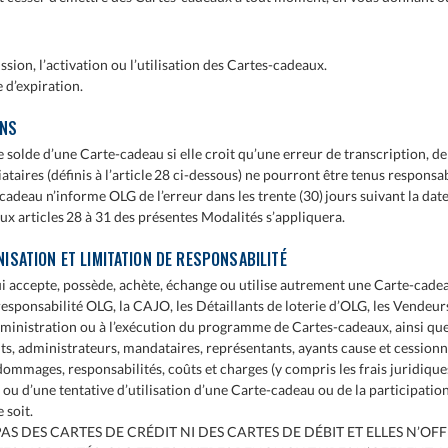
sion, l’activation ou l’utilisation des Cartes-cadeaux.
 d’expiration.
ONS
e solde d’une Carte-cadeau si elle croit qu’une erreur de transcription, de
ataires (définis à l’article 28 ci-dessous) ne pourront être tenus responsa
cadeau n’informe OLG de l’erreur dans les trente (30) jours suivant la dat
aux articles 28 à 31 des présentes Modalités s’appliquera.
ISATION ET LIMITATION DE RESPONSABILITÉ
i accepte, possède, achète, échange ou utilise autrement une Carte-cadea
esponsabilité OLG, la CAJO, les Détaillants de loterie d’OLG, les Vendeurs
administration ou à l’exécution du programme de Cartes-cadeaux, ainsi que l
nts, administrateurs, mandataires, représentants, ayants cause et cessionna
 dommages, responsabilités, coûts et charges (y compris les frais juridiq
tion ou d’une tentative d’utilisation d’une Carte-cadeau ou de la participa
 soit.
AS DES CARTES DE CRÉDIT NI DES CARTES DE DÉBIT ET ELLES N’