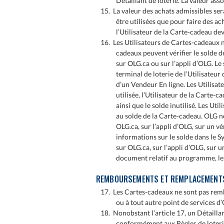
Détaillant de loterie. La valeur as
15. La valeur des achats admissibles ser
être utilisées que pour faire des ac
l’Utilisateur de la Carte-cadeau de
16. Les Utilisateurs de Cartes-cadeaux ne
cadeaux peuvent vérifier le solde de
sur OLG.ca ou sur l’appli d’OLG. Le
terminal de loterie de l’Utilisateur
d’un Vendeur En ligne. Les Utilisa
utilisée, l’Utilisateur de la Carte-
ainsi que le solde inutilisé. Les Uti
au solde de la Carte-cadeau. OLG ne 
OLG.ca, sur l’appli d’OLG, sur un vé
informations sur le solde dans le Sys
sur OLG.ca, sur l’appli d’OLG, sur u
document relatif au programme, les
REMBOURSEMENTS ET REMPLACEMENT
17. Les Cartes-cadeaux ne sont pas remb
ou à tout autre point de services d’
18. Nonobstant l’article 17, un Détail
conformément aux Règles de loterie.