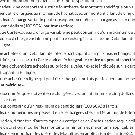
avec un montant inclus dans la fourchette spécifique; ou
-cadeaux ne comportant aucune fourchette de montants spécifique ou val
ment être chargées au moment de l’achat avec un montant allant de cinq do
cadeau à charge variable peut subséquemment être rechargée avec un min
ent dollars (100 $CA) par transaction;
haque Carte-cadeau à charge variable ne peut contenir qu’un maximum de ce
adeau à charge variable ne peut être rechargée que chez un Détaillant de l
 ligne.
 achetée d’un Détaillant de loterie participant à un prix fixe, échangeable
fié(s) sur la carte («
Carte-cadeau échangeable contre un produit spécifi
ique doivent être achetées au prix de la valeur exacte indiquée sur la car
ticipant ni En ligne.
e achetée En ligne qui peut être chargée une fois par le client au moment
 numérique
») :
deaux numériques doivent être chargées avec un minimum de cinq dollars
ansaction.
 peut contenir qu’un maximum de cent dollars (100 $CA) à la fois.
adeaux numériques ne peuvent être rechargées chez un Détaillant de loteri
scrétion, d’émettre d’autres types ou catégories de Cartes-cadeaux que cell
ule discrétion, modifier les montants minimums et maximums applicables a
eaux en modifiant les présentes Modalités en application de l’article 32.