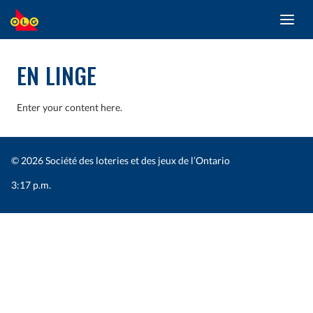
Toggl
ALLER
navig
AU
CONTENU
PRINCIPAL
EN LINGE
Enter your content here.
© 2026 Société des loteries et des jeux de l’Ontario
3:17 p.m.