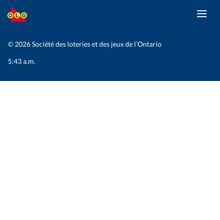
Toggl
ALLER
navig
AU
CONTENU
© 2026 Société des loteries et des jeux de l’Ontario
PRINCIPAL
5:43 a.m.